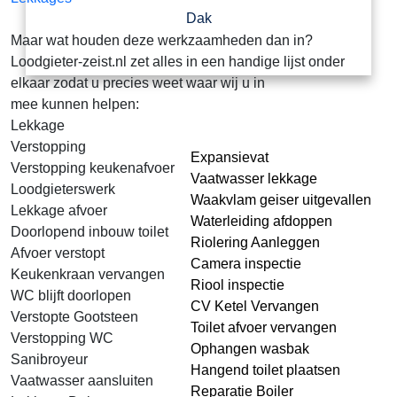
Dak
Maar wat houden deze werkzaamheden dan in?
Loodgieter-zeist.nl zet alles in een handige lijst onder
elkaar zodat u precies weet waar wij u in
mee kunnen helpen:
Lekkage
Verstopping
Expansievat
Verstopping keukenafvoer
Vaatwasser lekkage
Loodgieterswerk
Waakvlam geiser uitgevallen
Lekkage afvoer
Waterleiding afdoppen
Doorlopend inbouw toilet
Riolering Aanleggen
Afvoer verstopt
Camera inspectie
Keukenkraan vervangen
Riool inspectie
WC blijft doorlopen
CV Ketel Vervangen
Verstopte Gootsteen
Toilet afvoer vervangen
Verstopping WC
Ophangen wasbak
Sanibroyeur
Hangend toilet plaatsen
Vaatwasser aansluiten
Reparatie Boiler