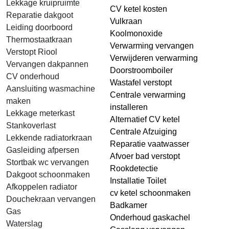
Lekkage kruipruimte
CV ketel kosten
Reparatie dakgoot
Vulkraan
Leiding doorboord
Koolmonoxide
Thermostaatkraan
Verwarming vervangen
Verstopt Riool
Verwijderen verwarming
Vervangen dakpannen
Doorstroomboiler
CV onderhoud
Wastafel verstopt
Aansluiting wasmachine
Centrale verwarming
maken
installeren
Lekkage meterkast
Alternatief CV ketel
Stankoverlast
Centrale Afzuiging
Lekkende radiatorkraan
Reparatie vaatwasser
Gasleiding afpersen
Afvoer bad verstopt
Stortbak wc vervangen
Rookdetectie
Dakgoot schoonmaken
Installatie Toilet
Afkoppelen radiator
cv ketel schoonmaken
Douchekraan vervangen
Badkamer
Gas
Onderhoud gaskachel
Waterslag