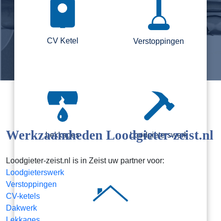
CV Ketel
Verstoppingen
Werkzaamheden Loodgieter-zeist.nl
Lekkages
Loodgieterswerk
Loodgieter-zeist.nl is in Zeist uw partner voor:
Loodgieterswerk
Verstoppingen
CV-ketels
Dakwerk
Lekkages