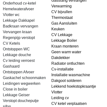
Gasslang vervangen
Onderhoud cv-ketel
Verwarming
Hemelwaterafvoer
CV bijvullen
Vlotter wc
Thermostaat
Lekkage Dakkapel
Gas Aansluiten
Badkraan vervangen
Keuken
Vervangen kraan
CV Lekkage
Regenpijp verstopt
Lekkage Boiler
CV Ketels
Kraan monteren
Ontstoppen WC
Geen warm water
Lekkage douche
Dakdekker
Cv leiding verroest
Radiator ontluchten
Gashaard
Cv-installatie
Ontstoppen Afvoer
Installatie wasmachine
Gaskachel schoonmaken
Dakgoot solderen
Leidingen wegwerken
Lekkend hoekstopkraantje
Close in boiler
Vlotter
Lekkage Geiser
Leiding cv
Verstopt doucheputje
CV ketel verplaatsen
sifon