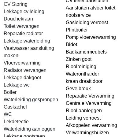
CV ketel aansluiten
CV Storing
Aansluiten afvoer toilet
Lekkage cv leiding
rioolservice
Douchekraan
Gasleiding verroest
Toilet vervangen
Plintboiler
Reparatie radiator
Pomp vloerverwarming
Lekkage waterleiding
Bidet
Vaatwasser aansluiting
Badkamermeubels
maken
Zinken goot
Vloerverwarming
Rioolreiniging
Radiator vervangen
Waterontharder
Lekkage dakgoot
kraan draait door
Lekkage wc
Gevelbreuk
Boiler
Reparatie Verwarming
Waterleiding gesprongen
Centrale Verwarming
Gaskachel
Riool aanleggen
WC
Leiding verroest
Lekdetectie
Afkoppelen verwarming
Waterleiding aanleggen
Verwarmingsbuizen
Lekkage gootsteen