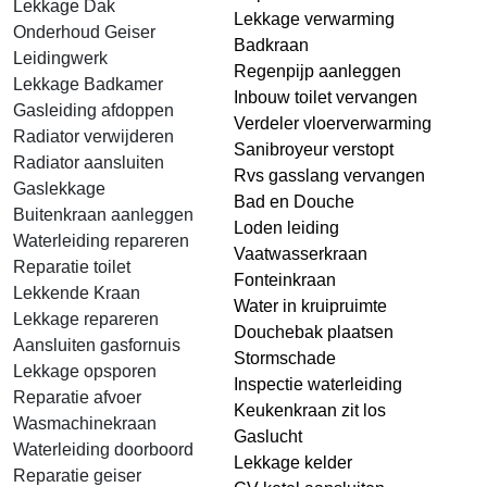
Lekkage Dak
Lekkage verwarming
Onderhoud Geiser
Badkraan
Leidingwerk
Regenpijp aanleggen
Lekkage Badkamer
Inbouw toilet vervangen
Gasleiding afdoppen
Verdeler vloerverwarming
Radiator verwijderen
Sanibroyeur verstopt
Radiator aansluiten
Rvs gasslang vervangen
Gaslekkage
Bad en Douche
Buitenkraan aanleggen
Loden leiding
Waterleiding repareren
Vaatwasserkraan
Reparatie toilet
Fonteinkraan
Lekkende Kraan
Water in kruipruimte
Lekkage repareren
Douchebak plaatsen
Aansluiten gasfornuis
Stormschade
Lekkage opsporen
Inspectie waterleiding
Reparatie afvoer
Keukenkraan zit los
Wasmachinekraan
Gaslucht
Waterleiding doorboord
Lekkage kelder
Reparatie geiser