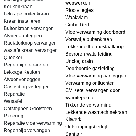
wegwerken
Keukenkraan
Rioolvliegjes
Lekkage buitenkraan
Waakvlam
Kraan installeren
Grohe Red
Buitenkraan vervangen
Vloerverwarming doorboord
Afvoer aanleggen
Vorstvrije buitenkraan
Radiatorknop vervangen
Lekkende thermostaatknop
wastafelkraan vervangen
Bevroren waterleiding
Quooker
Unclog drain
Regenpijp repareren
Doorboorde gasleiding
Lekkage Keuken
Vloerverwarming aanleggen
Afvoer verleggen
Verwarming ontluchten
Gasleiding verleggen
CV Ketel vervangen door
Reparatie
warmtepomp
Wastafel
Tikkende verwarming
Ontstoppen Gootsteen
Lekkende wasmachinekraan
Riolering
Kitwerk
Reparatie vloerverwarming
Ontstoppingsbedrijf
Regenpijp vervangen
Sanitair