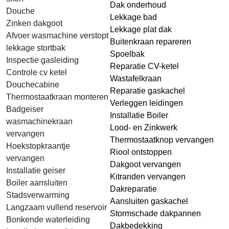
Dak onderhoud
Douche
Lekkage bad
Zinken dakgoot
Lekkage plat dak
Afvoer wasmachine verstopt
Buitenkraan repareren
lekkage stortbak
Spoelbak
Inspectie gasleiding
Reparatie CV-ketel
Controle cv ketel
Wastafelkraan
Douchecabine
Reparatie gaskachel
Thermostaatkraan monteren
Verleggen leidingen
Badgeiser
Installatie Boiler
wasmachinekraan
Lood- en Zinkwerk
vervangen
Thermostaatknop vervangen
Hoekstopkraantje
Riool ontstoppen
vervangen
Dakgoot vervangen
Installatie geiser
Kitranden vervangen
Boiler aansluiten
Dakreparatie
Stadsverwarming
Aansluiten gaskachel
Langzaam vullend reservoir
Stormschade dakpannen
Bonkende waterleiding
Dakbedekking